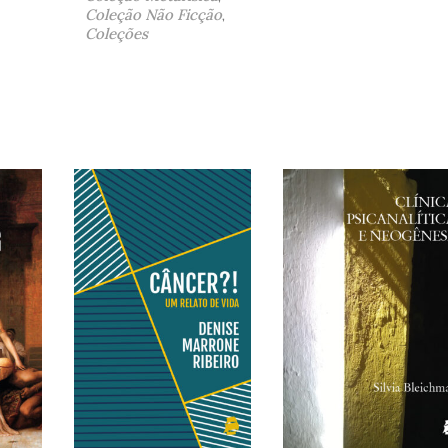
Coleção Não Ficção
,
Coleções