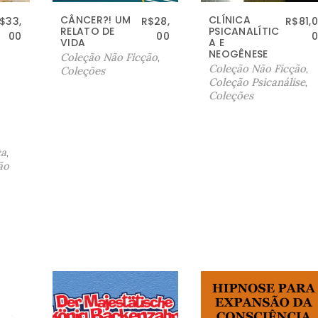
CÂNCER?! UM
CLÍNICA
$
33,
R$
28,
R$
81,0
RELATO DE
PSICANALÍTIC
00
00
0
VIDA
A E
NEOGÊNESE
Coleção Não Ficção
,
Coleção Não Ficção
,
Coleções
Coleção Psicanálise
,
Coleções
ca
,
ão