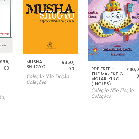
MUSHA
$
65,
R$
50,
SHUGYO
00
PDF FREE –
00
R$
0,0
THE MAJESTIC
0
Coleção Não Ficção
,
MOLAR KING
Coleções
(INGLÊS)
Coleção Não Ficção
,
Coleções
ão
,