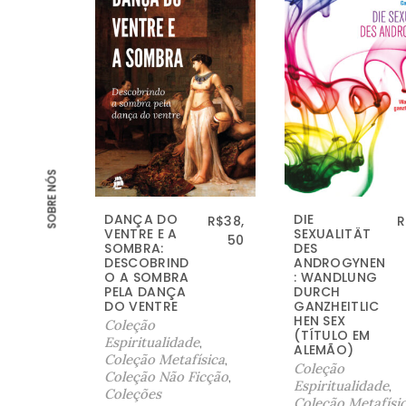
SOBRE NÓS
DANÇA DO
DIE
R$
38,
R
VENTRE E A
SEXUALITÄT
50
SOMBRA:
DES
DESCOBRIND
ANDROGYNEN
O A SOMBRA
: WANDLUNG
PELA DANÇA
DURCH
DO VENTRE
GANZHEITLIC
HEN SEX
Coleção
(TÍTULO EM
Espiritualidade
,
ALEMÃO)
Coleção Metafísica
,
Coleção
Coleção Não Ficção
,
Espiritualidade
,
Coleções
Coleção Metafísi