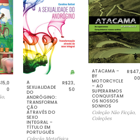
ATACAMA –
R$
47,
BY
00
MOTORCYCLE
A
$
15,0
R$
23,
– AO
SEXUALIDADE
0
50
SUPERARMOS
DO
CONQUISTAM
ão
,
ANDRÓGINO:
OS NOSSOS
TRANSFORMA
SONHOS
ÇÃO
ATRAVÉS DO
Coleção Não Ficção
,
SEXO
Coleções
INTEGRAL –
TÍTULO EM
PORTUGUÊS
Coleção Metafísica
,