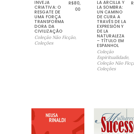
INVEJA
LA ARCILLA Y
R$
80,
R
CRIATIVA: O
LA SOMBRA:
00
RESGATE DE
UN CAMINO
UMA FORÇA
DE CURA A
TRANSFORMA
TRAVÉS DE LA
DORA DA
EXPRESIÓN Y
CIVILIZAÇÃO
DE LA
NATURALEZA
Coleção Não Ficção
,
– TÍTULO EM
Coleções
ESPANHOL
Coleção
Espiritualidade
,
Coleção Não Ficç
Coleções