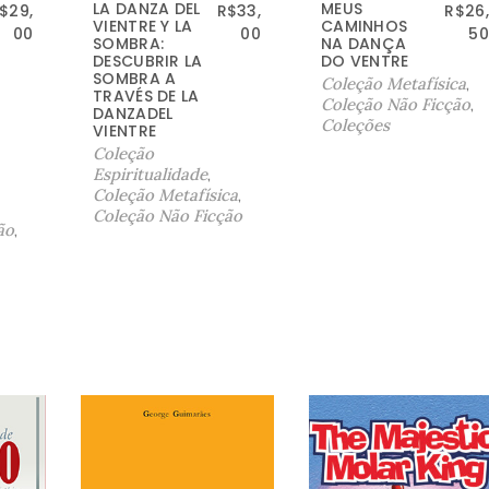
LA DANZA DEL
MEUS
$
29,
R$
33,
R$
26,
VIENTRE Y LA
CAMINHOS
00
00
50
SOMBRA:
NA DANÇA
DESCUBRIR LA
DO VENTRE
SOMBRA A
Coleção Metafísica
,
TRAVÉS DE LA
Coleção Não Ficção
,
DANZADEL
Coleções
VIENTRE
Coleção
Espiritualidade
,
Coleção Metafísica
,
Coleção Não Ficção
ão
,