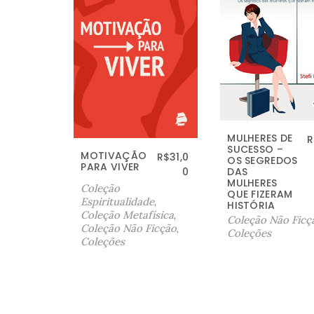
MULHERES DE
R
SUCESSO –
MOTIVAÇÃO
R$
31,0
OS SEGREDOS
PARA VIVER
0
DAS
MULHERES
Coleção
QUE FIZERAM
Espiritualidade
,
HISTÓRIA
Coleção Metafísica
,
Coleção Não Ficç
Coleção Não Ficção
,
Coleções
Coleções