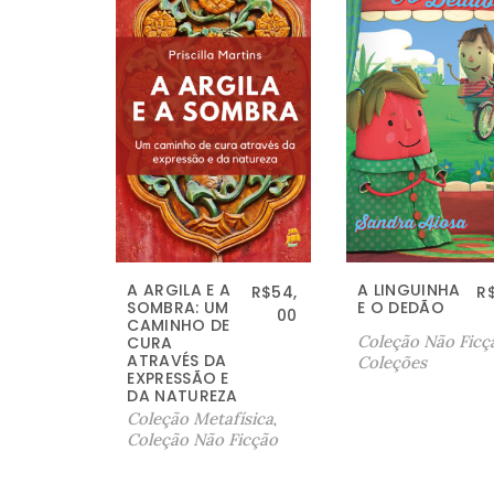
A ARGILA E A
A LINGUINHA
R$
54,
R
SOMBRA: UM
E O DEDÃO
00
CAMINHO DE
Coleção Não Ficç
CURA
ATRAVÉS DA
Coleções
EXPRESSÃO E
DA NATUREZA
Coleção Metafísica
,
Coleção Não Ficção