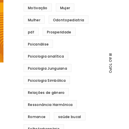
Motivação
Mujer
Mulher
Odontopediatria
pdf
Prosperidade
Psicanálise
IR AO TOPO
Psicologia analítica
Psicologia Junguiana
Psicologia Simbólica
Relações de gênero
Ressonância Harmônica
Romance
saúde bucal
Selbsterkenntnis