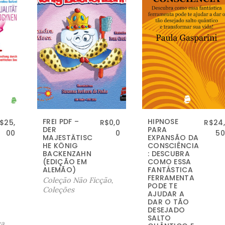
FREI PDF –
HIPNOSE
$
25,
R$
0,0
R$
24,
DER
PARA
00
0
50
MAJESTÄTISC
EXPANSÃO DA
HE KÖNIG
CONSCIÊNCIA
BACKENZAHN
: DESCUBRA
(EDIÇÃO EM
COMO ESSA
ALEMÃO)
FANTÁSTICA
FERRAMENTA
Coleção Não Ficção
,
PODE TE
Coleções
AJUDAR A
DAR O TÃO
DESEJADO
SALTO
ca
,