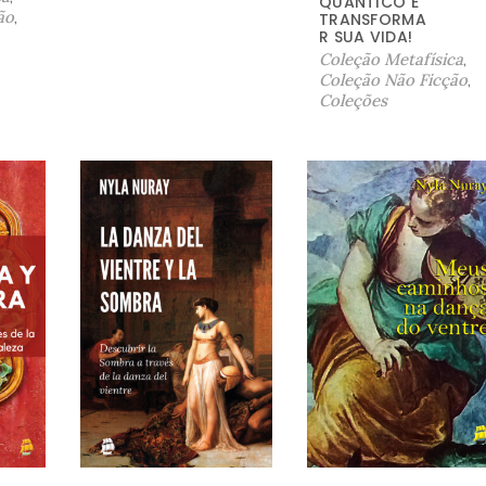
QUÂNTICO E
ão
,
TRANSFORMA
R SUA VIDA!
Coleção Metafísica
,
Coleção Não Ficção
,
Coleções