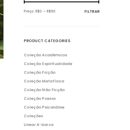
P
P
Preço:
R$0
—
R$90
FILTRAR
r
r
e
e
ç
ç
o
o
m
m
í
á
n
x
PRODUCT CATEGORIES
i
i
m
m
o
o
Coleção Acadêmicos
Coleção Espiritualidade
Coleção Ficção
Coleção Metafísica
Coleção Não Ficção
Coleção Poesia
Coleção Psicanálise
Coleções
Linear A-barca