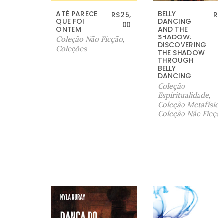
ATÉ PARECE
BELLY
R$
25,
R
QUE FOI
DANCING
00
ONTEM
AND THE
SHADOW:
Coleção Não Ficção
,
DISCOVERING
Coleções
THE SHADOW
THROUGH
BELLY
DANCING
Coleção
Espiritualidade
,
Coleção Metafísi
Coleção Não Ficç