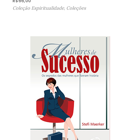
R$
66,00
Coleção Espiritualidade
,
Coleções