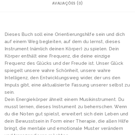
AVALIAÇÕES (0)
u
r
c
h
Dieses Buch soll eine Orientierungshilfe sein und dich
T
auf einem Weg begleiten, auf dem du lernst, dieses
r
Instrument (nämlich deinen Körper) zu spielen. Dein
a
Körper enthält eine Frequenz, die deine einzige
n
Frequenz des Glücks und der Freude ist. Unser Glück
spiegelt unsere wahre Schönheit, unsere wahre
s
Intelligenz, den Entwicklungsweg wider, der uns den
z
Impuls gibt, eine aktualisierte Fassung unserer selbst zu
e
sein.
n
Dein Energiekörper ähnelt einem Musikinstrument. Du
d
musst lernen, dieses Instrument zu beherrschen. Wenn
e
du die Noten gut spielst, erweitert sich dein Leben und
dein Bewusstsein in Form einer Therapie, die allen Hilfe
n
bringt, die mentale und emotionale Muster verändern
t