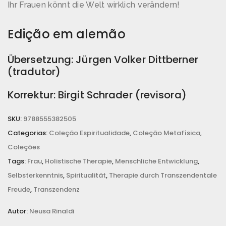
Ihr Frauen könnt die Welt wirklich verändern!
Edição em alemão
Übersetzung: Jürgen Volker Dittberner
(tradutor)
Korrektur: Birgit Schrader (revisora)
SKU:
9788555382505
Categorias:
Coleção Espiritualidade
,
Coleção Metafísica
,
Coleções
Tags:
Frau
,
Holistische Therapie
,
Menschliche Entwicklung
,
Selbsterkenntnis
,
Spiritualität
,
Therapie durch Transzendentale
Freude
,
Transzendenz
Autor:
Neusa Rinaldi