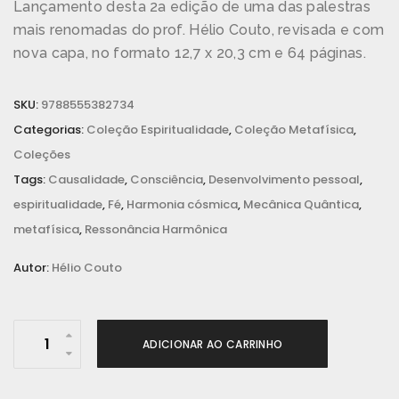
Lançamento desta 2a edição de uma das palestras
mais renomadas do prof. Hélio Couto, revisada e com
nova capa, no formato 12,7 x 20,3 cm e 64 páginas.
SKU:
9788555382734
Categorias:
Coleção Espiritualidade
,
Coleção Metafísica
,
Coleções
Tags:
Causalidade
,
Consciência
,
Desenvolvimento pessoal
,
espiritualidade
,
Fé
,
Harmonia cósmica
,
Mecânica Quântica
,
metafísica
,
Ressonância Harmônica
Autor:
Hélio Couto
A
ADICIONAR AO CARRINHO
k
h