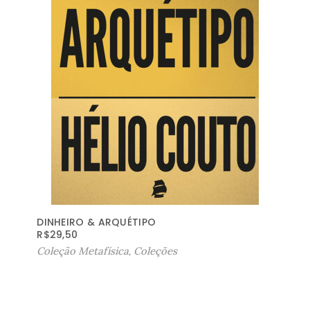
DINHEIRO & ARQUÉTIPO
R$
29,50
Coleção Metafísica
,
Coleções