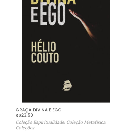
GRAÇA DIVINA E EGO
R$
23,50
Coleção Espiritualidade
,
Coleção Metafísica
,
Coleções