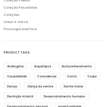
Coleção Poesia
Coleção Psicanálise
Coleções
Linear A-barca
Psicologia analítica
PRODUCT TAGS
Androginia
Arquétipos
Autoconhecimento
Causalidade
Consciência
Conto
Corpo
Dança
Dança do ventre
Dente molar
Dentição infantil
Desenvolvimento humano
Desenvolvimento pessoal
espiritualidade