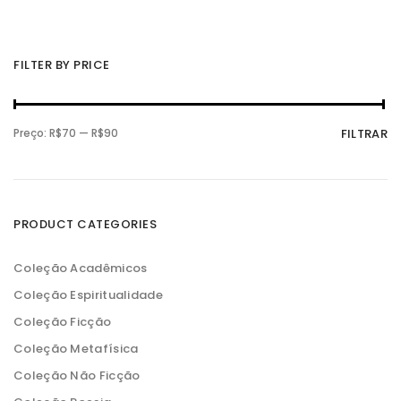
FILTER BY PRICE
P
P
Preço:
R$70
—
R$90
FILTRAR
r
r
e
e
ç
ç
o
o
m
m
í
á
n
x
PRODUCT CATEGORIES
i
i
m
m
o
o
Coleção Acadêmicos
Coleção Espiritualidade
Coleção Ficção
Coleção Metafísica
Coleção Não Ficção