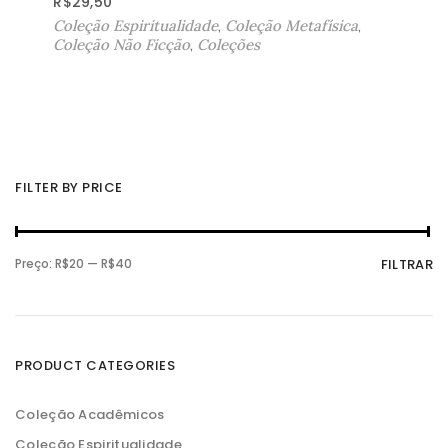
R$
29,50
Coleção Espiritualidade
,
Coleção Metafísica
,
Coleção Não Ficção
,
Coleções
FILTER BY PRICE
P
P
Preço:
R$20
—
R$40
FILTRAR
r
r
e
e
ç
ç
o
o
m
m
í
á
n
x
PRODUCT CATEGORIES
i
i
m
m
o
o
Coleção Acadêmicos
Coleção Espiritualidade