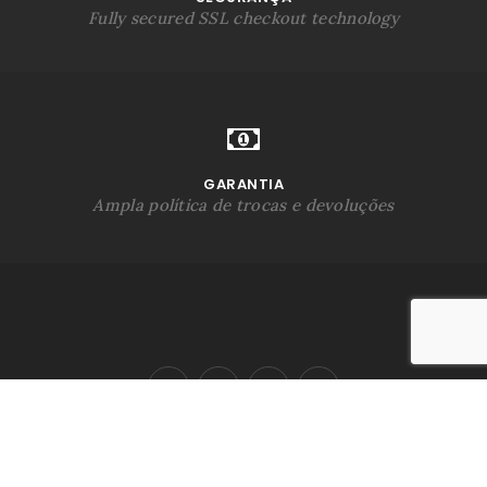
Fully secured SSL checkout technology
GARANTIA
Ampla política de trocas e devoluções
ENCAMINHE SUA OBRA
BLOG
RASTREAR PEDIDO
CONTATO
SAC