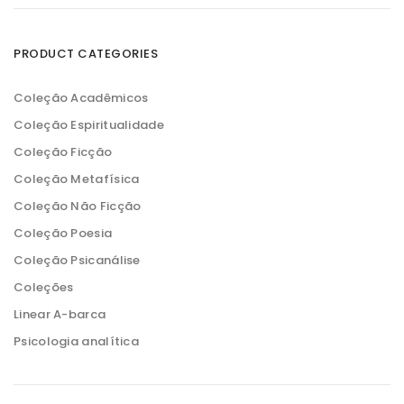
o
o
m
m
í
á
n
x
PRODUCT CATEGORIES
i
i
m
m
o
o
Coleção Acadêmicos
Coleção Espiritualidade
Coleção Ficção
Coleção Metafísica
Coleção Não Ficção
Coleção Poesia
Coleção Psicanálise
Coleções
Linear A-barca
Psicologia analítica