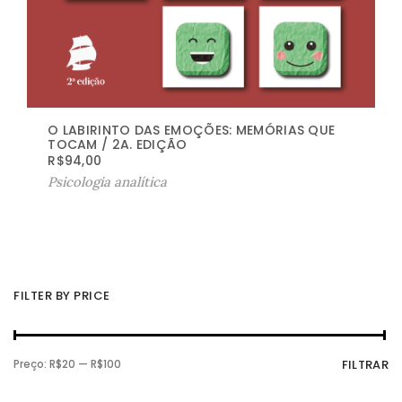
O LABIRINTO DAS EMOÇÕES: MEMÓRIAS QUE
TOCAM / 2A. EDIÇÃO
R$
94,00
Psicologia analítica
FILTER BY PRICE
P
P
Preço:
R$20
—
R$100
FILTRAR
r
r
e
e
ç
ç