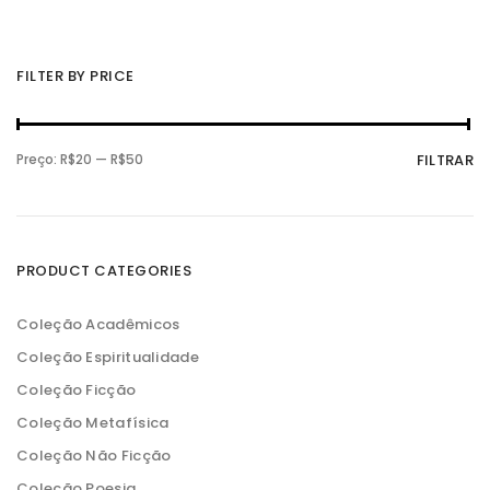
FILTER BY PRICE
P
P
Preço:
R$20
—
R$50
FILTRAR
r
r
e
e
ç
ç
o
o
m
m
í
á
n
x
PRODUCT CATEGORIES
i
i
m
m
o
o
Coleção Acadêmicos
Coleção Espiritualidade
Coleção Ficção
Coleção Metafísica
Coleção Não Ficção
Coleção Poesia