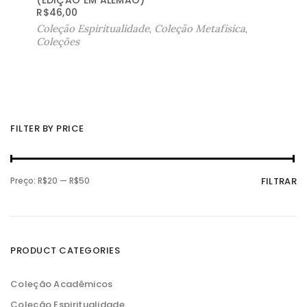
EDIÇÃO EM ALEMÃO)
R$
46,00
Coleção Espiritualidade
,
Coleção Metafísica
,
Coleções
FILTER BY PRICE
P
P
Preço:
R$20
—
R$50
FILTRAR
r
r
e
e
ç
ç
o
o
m
m
í
á
n
x
PRODUCT CATEGORIES
i
i
m
m
o
o
Coleção Acadêmicos
Coleção Espiritualidade