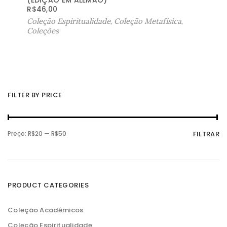
EDIÇÃO EM ALEMÃO)
R$
46,00
Coleção Espiritualidade
,
Coleção Metafísica
,
Coleções
FILTER BY PRICE
P
P
Preço:
R$20
—
R$50
FILTRAR
r
r
e
e
ç
ç
o
o
m
m
í
á
n
x
PRODUCT CATEGORIES
i
i
m
m
o
o
Coleção Acadêmicos
Coleção Espiritualidade