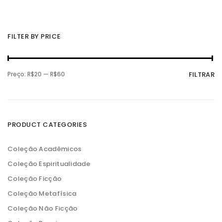
FILTER BY PRICE
P
P
Preço:
R$20
—
R$60
FILTRAR
r
r
e
e
ç
ç
o
o
m
m
í
á
n
x
PRODUCT CATEGORIES
i
i
m
m
o
o
Coleção Acadêmicos
Coleção Espiritualidade
Coleção Ficção
Coleção Metafísica
Coleção Não Ficção