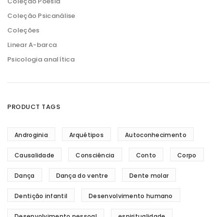
Coleção Poesia
Coleção Psicanálise
Coleções
Linear A-barca
Psicologia analítica
PRODUCT TAGS
Androginia
Arquétipos
Autoconhecimento
Causalidade
Consciência
Conto
Corpo
Dança
Dança do ventre
Dente molar
Dentição infantil
Desenvolvimento humano
Desenvolvimento pessoal
espiritualidade