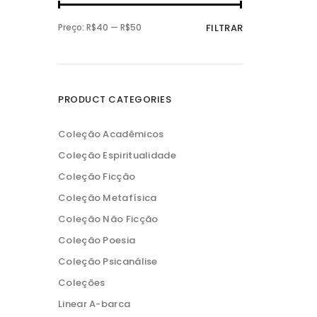
P
P
Preço:
R$40
—
R$50
FILTRAR
r
r
e
e
ç
ç
o
o
m
m
í
á
n
x
PRODUCT CATEGORIES
i
i
m
m
o
o
Coleção Acadêmicos
Coleção Espiritualidade
Coleção Ficção
Coleção Metafísica
Coleção Não Ficção
Coleção Poesia
Coleção Psicanálise
Coleções
Linear A-barca