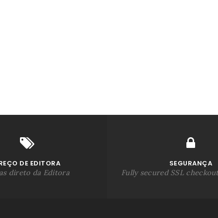
REÇO DE EDITORA
SEGURANÇA
s direto da Editora
Fully secured SSL checkou