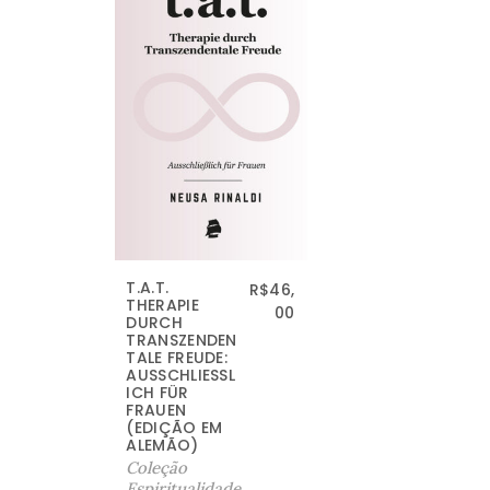
T.A.T.
R$
46,
THERAPIE
00
DURCH
TRANSZENDEN
TALE FREUDE:
AUSSCHLIESSLI
CH FÜR F
RAUEN (
EDIÇÃO EM A
LEMÃO)
Coleção
Espiritualidade
,