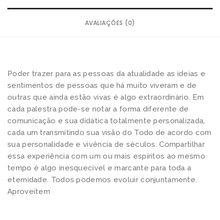
-
P
AVALIAÇÕES (0)
a
l
e
s
Poder trazer para as pessoas da atualidade as ideias e
t
sentimentos de pessoas que há muito viveram e de
outras que ainda estão vivas é algo extraordinário. Em
r
cada palestra pode-se notar a forma diferente de
a
comunicação e sua didática totalmente personalizada,
s
cada um transmitindo sua visão do Todo de acordo com
T
sua personalidade e vivência de séculos. Compartilhar
o
essa experiência com um ou mais espíritos ao mesmo
m
tempo é algo inesquecível e marcante para toda a
eternidade. Todos podemos evoluir conjuntamente.
o
Aproveitem
I
I