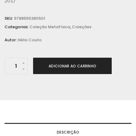
2017
SKU:
9788555380501
Categorias:
Coleção Metafísica
,
Coleções
Autor:
Hélio Couto
P
ADICIONAR AO CARRINHO
D
F
G
r
á
t
i
s
DESCRIÇÃO