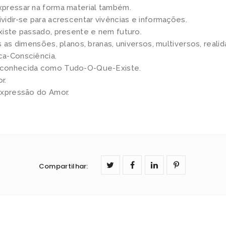
d
pressar na forma material também.
idir-se para acrescentar vivências e informações.
e
xiste passado, presente e nem futuro.
A
s as dimensões, planos, branas, universos, multiversos, reali
p
a-Consciência.
l
conhecida como Tudo-O-Que-Existe.
i
r.
c
expressão do Amor.
a
ç
õ
e
s
Compartilhar
:
P
r
á
t