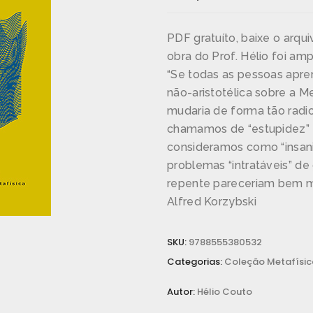
PDF gratuíto, baixe o arqui
obra do Prof. Hélio foi am
“Se todas as pessoas apr
não-aristotélica sobre a 
mudaria de forma tão radic
chamamos de “estupidez” 
consideramos como “insan
problemas “intratáveis” de 
repente pareceriam bem m
Alfred Korzybski
SKU:
9788555380532
Categorias:
Coleção Metafísic
Autor:
Hélio Couto