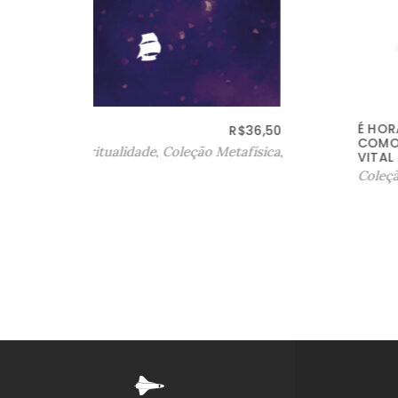
É HORA DE DESCOBRIR:
$
36,50
R$
30,50
COMO ELEVAR SUA ENERGIA
física
,
VITAL
Coleção Espiritualidade
,
Coleções