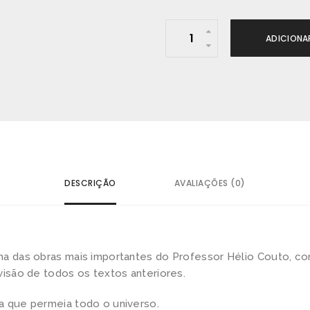
P
ADICIONA
D
F
G
r
á
t
i
s
DESCRIÇÃO
AVALIAÇÕES (0)
-
C
u
ma das obras mais importantes do Professor Hélio Couto, c
r
visão de todos os textos anteriores.
s
o
a que permeia todo o universo.