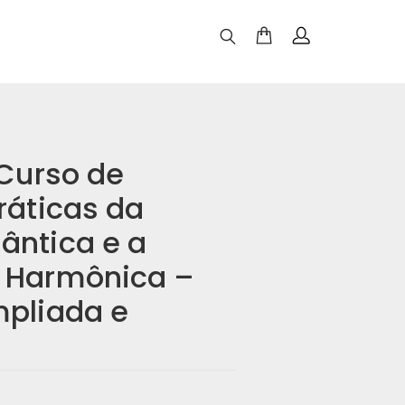
 Curso de
ráticas da
ântica e a
 Harmônica –
mpliada e