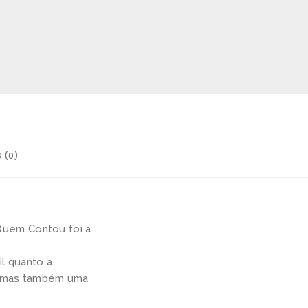
 (0)
 “Quem Contou foi a
il quanto a
o, mas também uma