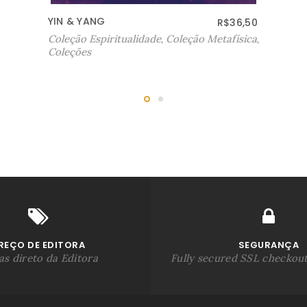
DINHEIRO & ARQUÉTIPO
R$
29,50
Coleção Metafísica
,
Coleções
REÇO DE EDITORA
SEGURANÇA
s direto da Editora
Fully secured SSL checkou