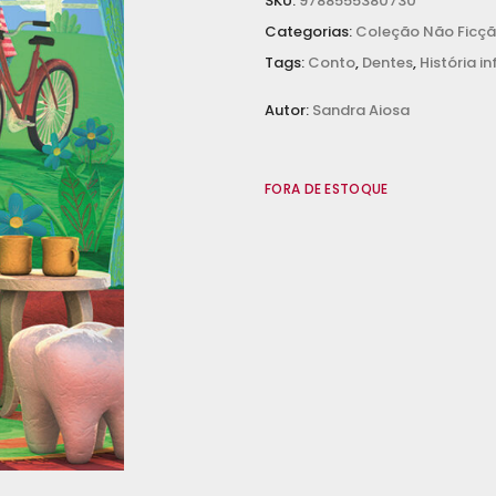
SKU:
9788555380730
Categorias:
Coleção Não Ficç
Tags:
Conto
,
Dentes
,
História in
Autor:
Sandra Aiosa
FORA DE ESTOQUE