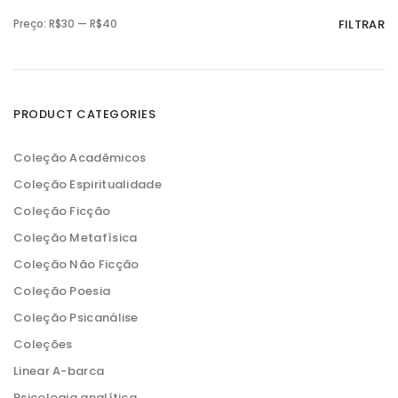
P
P
Preço:
R$30
—
R$40
FILTRAR
r
r
e
e
ç
ç
o
o
m
m
í
á
n
x
PRODUCT CATEGORIES
i
i
m
m
o
o
Coleção Acadêmicos
Coleção Espiritualidade
Coleção Ficção
Coleção Metafísica
Coleção Não Ficção
Coleção Poesia
Coleção Psicanálise
Coleções
Linear A-barca
Psicologia analítica