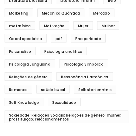
Literatura brasileira
Literatura infantil
livro
Marketing
Mecânica Quântica
Mercado
metafísica
Motivação
Mujer
Mulher
Odontopediatria
pdf
Prosperidade
Psicanálise
Psicologia analítica
Psicologia Junguiana
Psicologia Simbólica
Relações de gênero
Ressonância Harmônica
Romance
saúde bucal
Selbsterkenntnis
Self Knowledge
Sexualidade
Sociedade; Relações Sociais; Relações de gênero; mulher;
prostituição; relacionamentos