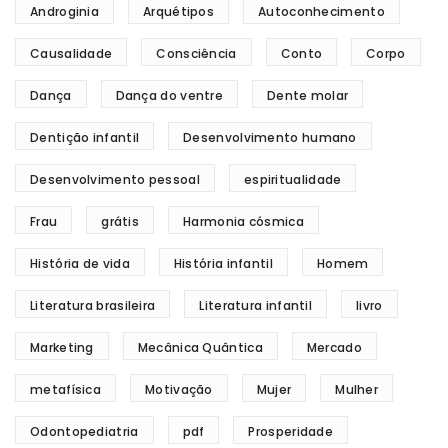
Androginia
Arquétipos
Autoconhecimento
Causalidade
Consciência
Conto
Corpo
Dança
Dança do ventre
Dente molar
Dentição infantil
Desenvolvimento humano
Desenvolvimento pessoal
espiritualidade
Frau
grátis
Harmonia cósmica
História de vida
História infantil
Homem
Literatura brasileira
Literatura infantil
livro
Marketing
Mecânica Quântica
Mercado
metafísica
Motivação
Mujer
Mulher
Odontopediatria
pdf
Prosperidade