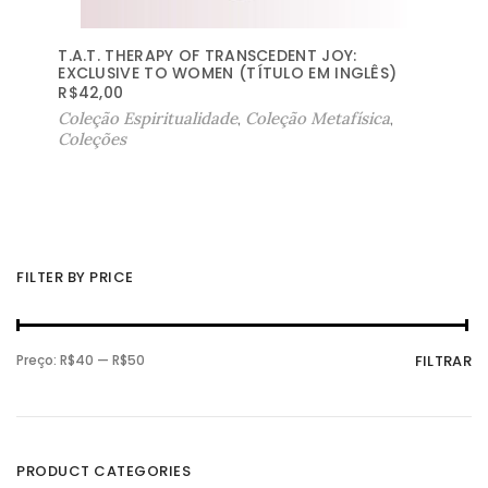
T.A.T. THERAPY OF TRANSCEDENT JOY:
EXCLUSIVE TO WOMEN (TÍTULO EM INGLÊS)
R$
42,00
Coleção Espiritualidade
,
Coleção Metafísica
,
Coleções
FILTER BY PRICE
P
P
Preço:
R$40
—
R$50
FILTRAR
r
r
e
e
ç
ç
o
o
m
m
í
á
n
x
PRODUCT CATEGORIES
i
i