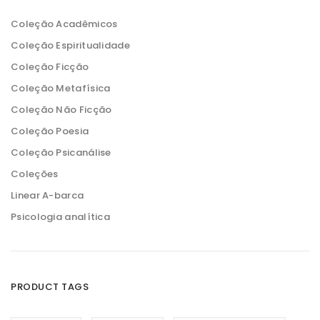
m
m
o
o
Coleção Acadêmicos
Coleção Espiritualidade
Coleção Ficção
Coleção Metafísica
Coleção Não Ficção
Coleção Poesia
Coleção Psicanálise
Coleções
Linear A-barca
Psicologia analítica
PRODUCT TAGS