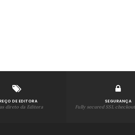
REÇO DE EDITORA
SEGURANÇA
s direto da Editora
Fully secured SSL checkou