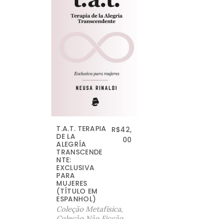
T.A.T. TERAPIA
R$
42,
DE LA
00
ALEGRÍA
TRANSCENDE
NTE:
EXCLUSIVA
PARA
MUJERES
(TÍTULO EM
ESPANHOL)
Coleção Metafísica
,
Coleção Não Ficção
,