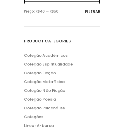
P
P
Preço:
R$40
—
R$50
FILTRAR
r
r
e
e
ç
ç
o
o
m
m
í
á
n
x
PRODUCT CATEGORIES
i
i
m
m
o
o
Coleção Acadêmicos
Coleção Espiritualidade
Coleção Ficção
Coleção Metafísica
Coleção Não Ficção
Coleção Poesia
Coleção Psicanálise
Coleções
Linear A-barca