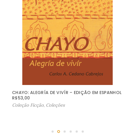
a
M
u
j
e
r
e
s
(
T
í
CHAYO: ALEGRÍA DE VIVÍR – EDIÇÃO EM ESPANHOL
t
R$
53,00
Coleção Ficção
,
Coleções
u
l
o
e