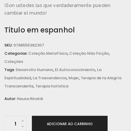
¡Son ustedes las que verdaderamente pueden
cambiar el mundo!
Título em espanhol
SKU:
9788555382307
Categorias:
Coleção Metafísica
,
Coleção Não Ficção
,
Coleções
Tags:
Desarrollo Humano
,
El Autoconocimiento
,
La
Espiritualidad
,
La Trascendencia
,
Mujer
,
Terapia de la Alegría
Transcendente
,
Terapia holística
Autor:
Neusa Rinaldi
T
ADICIONAR AO CARRINHO
.