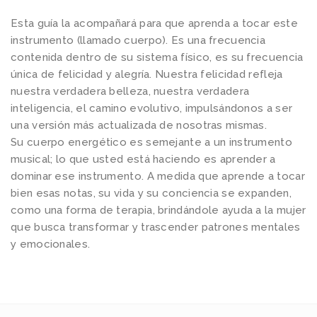
l
Esta guía la acompañará para que aprenda a tocar este
e
instrumento (llamado cuerpo). Es una frecuencia
g
contenida dentro de su sistema físico, es su frecuencia
r
única de felicidad y alegría. Nuestra felicidad refleja
í
nuestra verdadera belleza, nuestra verdadera
inteligencia, el camino evolutivo, impulsándonos a ser
a
una versión más actualizada de nosotras mismas.
T
Su cuerpo energético es semejante a un instrumento
r
musical; lo que usted está haciendo es aprender a
a
dominar ese instrumento. A medida que aprende a tocar
n
bien esas notas, su vida y su conciencia se expanden,
s
como una forma de terapia, brindándole ayuda a la mujer
que busca transformar y trascender patrones mentales
c
y emocionales.
e
n
d
e