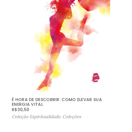
e
(
T
í
t
u
l
o
e
m
i
t
É HORA DE DESCOBRIR: COMO ELEVAR SUA
ENERGIA VITAL
a
R$
30,50
l
Coleção Espiritualidade
,
Coleções
i
a