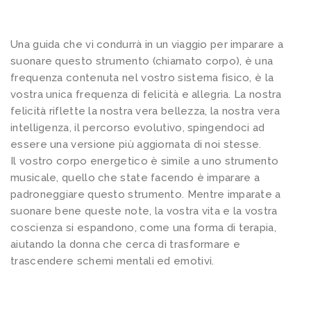
’
A
Una guida che vi condurrà in un viaggio per imparare a
l
suonare questo strumento (chiamato corpo), è una
e
frequenza contenuta nel vostro sistema fisico, è la
g
vostra unica frequenza di felicità e allegria. La nostra
r
felicità riflette la nostra vera bellezza, la nostra vera
intelligenza, il percorso evolutivo, spingendoci ad
i
essere una versione più aggiornata di noi stesse.
a
Il vostro corpo energetico è simile a uno strumento
T
musicale, quello che state facendo è imparare a
r
padroneggiare questo strumento. Mentre imparate a
a
suonare bene queste note, la vostra vita e la vostra
s
coscienza si espandono, come una forma di terapia,
aiutando la donna che cerca di trasformare e
c
trascendere schemi mentali ed emotivi.
e
n
d