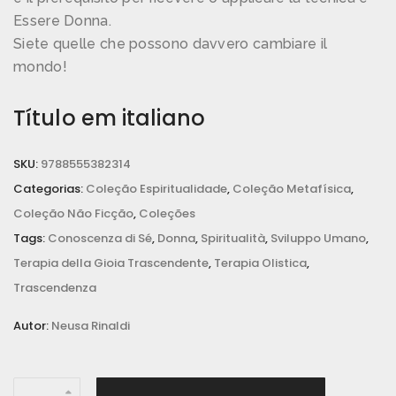
Essere Donna.
Siete quelle che possono davvero cambiare il
mondo!
Título em italiano
SKU:
9788555382314
Categorias:
Coleção Espiritualidade
,
Coleção Metafísica
,
Coleção Não Ficção
,
Coleções
Tags:
Conoscenza di Sé
,
Donna
,
Spiritualità
,
Sviluppo Umano
,
Terapia della Gioia Trascendente
,
Terapia Olistica
,
Trascendenza
Autor:
Neusa Rinaldi
T