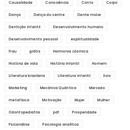
Causalidade
Consciência
Conto
Corpo
Dança
Dança do ventre
Dente molar
Dentição infantil
Desenvolvimento humano
Desenvolvimento pessoal
espiritualidade
Frau
grátis
Harmonia cósmica
História de vida
História infantil
Homem
Literatura brasileira
Literatura infantil
livro
Marketing
Mecânica Quântica
Mercado
metafísica
Motivação
Mujer
Mulher
Odontopediatria
pdf
Prosperidade
Psicanálise
Psicologia analítica