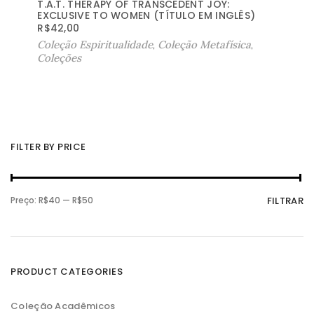
T.A.T. THERAPY OF TRANSCEDENT JOY:
EXCLUSIVE TO WOMEN (TÍTULO EM INGLÊS)
R$
42,00
Coleção Espiritualidade
,
Coleção Metafísica
,
Coleções
FILTER BY PRICE
P
P
Preço:
R$40
—
R$50
FILTRAR
r
r
e
e
ç
ç
o
o
m
m
í
á
n
x
PRODUCT CATEGORIES
i
i
m
m
o
o
Coleção Acadêmicos