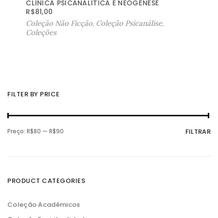
CLÍNICA PSICANALÍTICA E NEOGÊNESE
R$
81,00
Coleção Não Ficção
,
Coleção Psicanálise
,
Coleções
FILTER BY PRICE
P
P
Preço:
R$80
—
R$90
FILTRAR
r
r
e
e
ç
ç
o
o
m
m
í
á
n
x
PRODUCT CATEGORIES
i
i
m
m
o
o
Coleção Acadêmicos