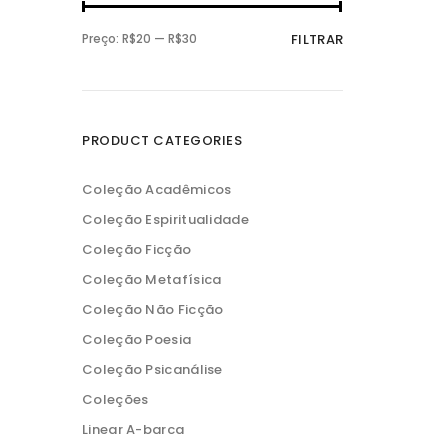
P
P
Preço:
R$20
—
R$30
FILTRAR
r
r
e
e
ç
ç
o
o
m
m
í
á
n
x
PRODUCT CATEGORIES
i
i
m
m
o
o
Coleção Acadêmicos
Coleção Espiritualidade
Coleção Ficção
Coleção Metafísica
Coleção Não Ficção
Coleção Poesia
Coleção Psicanálise
Coleções
Linear A-barca