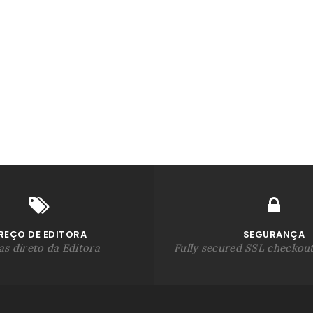
REÇO DE EDITORA
SEGURANÇA
s direto da Editora
Fully secured SSL checkou