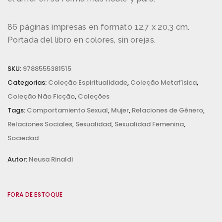
86 páginas impresas en formato 12,7 x 20,3 cm.
Portada del libro en colores, sin orejas.
SKU:
9788555381515
Categorias:
Coleção Espiritualidade
,
Coleção Metafísica
,
Coleção Não Ficção
,
Coleções
Tags:
Comportamiento Sexual
,
Mujer
,
Relaciones de Género
,
Relaciones Sociales
,
Sexualidad
,
Sexualidad Femenina
,
Sociedad
Autor:
Neusa Rinaldi
FORA DE ESTOQUE