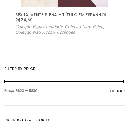
SEXUALMENTE PLENA – TÍTULO EM ESPANHOL
R$
24,50
Coleção Espiritualidade
,
Coleção Metafísica
,
Coleção Não Ficção
,
Coleções
FILTER BY PRICE
P
P
Preço:
R$20
—
R$30
FILTRAR
r
r
e
e
ç
ç
o
o
m
m
í
á
n
x
PRODUCT CATEGORIES
i
i
m
m