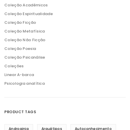
o
o
Coleção Acadêmicos
Coleção Espiritualidade
Coleção Ficção
Coleção Metafísica
Coleção Não Ficção
Coleção Poesia
Coleção Psicanálise
Coleções
Linear A-barca
Psicologia analítica
PRODUCT TAGS
Androginia
Arquétipos
Autoconhecimento