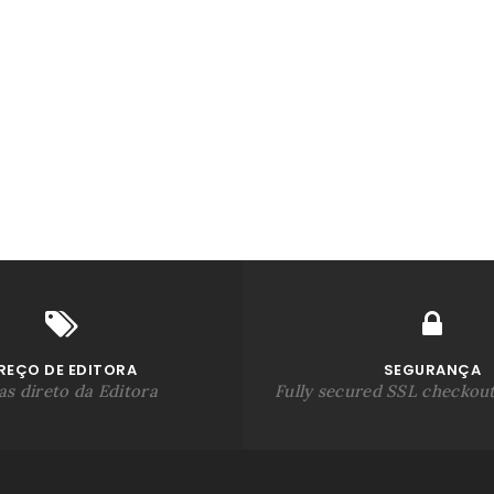
REÇO DE EDITORA
SEGURANÇA
s direto da Editora
Fully secured SSL checkou