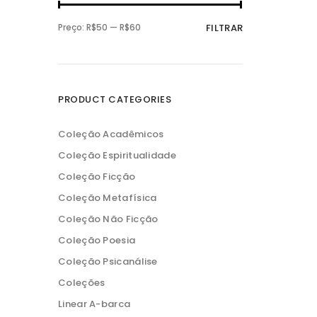
P
P
Preço:
R$50
—
R$60
FILTRAR
r
r
e
e
ç
ç
o
o
m
m
í
á
n
x
PRODUCT CATEGORIES
i
i
m
m
o
o
Coleção Acadêmicos
Coleção Espiritualidade
Coleção Ficção
Coleção Metafísica
Coleção Não Ficção
Coleção Poesia
Coleção Psicanálise
Coleções
Linear A-barca