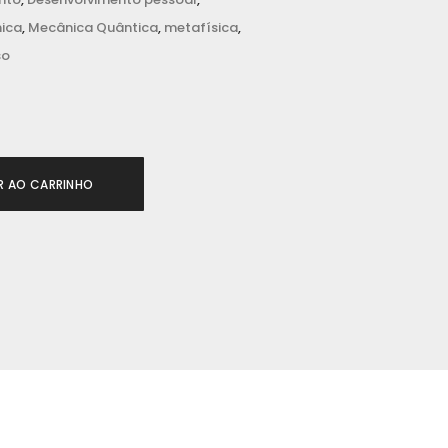
ica
,
Mecânica Quântica
,
metafísica
,
so
R AO CARRINHO