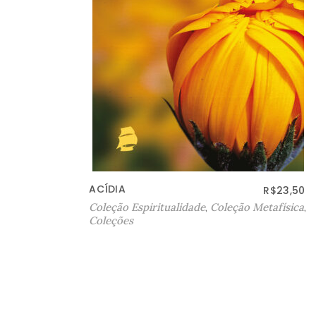
O SEXTO DEGRAU
$
23,50
R$
36,50
física
,
Coleção Espiritualidade
,
Coleção Metafísica
,
Coleções