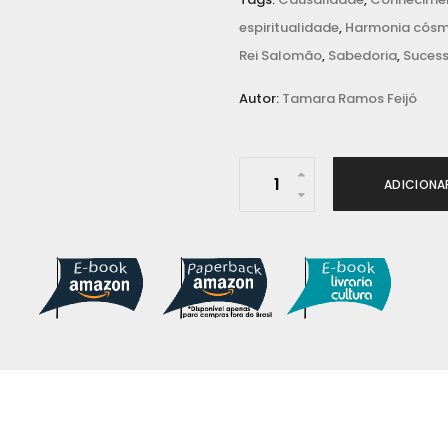
espiritualidade
,
Harmonia cósm
Rei Salomão
,
Sabedoria
,
Suces
Autor:
Tamara Ramos Feijó
O
ADICIONA
H
e
r
d
e
i
r
o
d