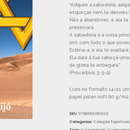
“Adquire a sabedoria, adqu
esqueças nem te desvies d
Não a abandones, e ela te 
preservará.
A sabedoria é a coisa princi
sim, com tudo o que possu
Estima-a, e ela te exaltará;
Ela dará à tua cabeça uma
de glória te entregará.”
(Provérbios 3: 5-9)
Livro no formato 14×21 cm
papel pólen soft 80 g/m2.
SKU:
9788555381003
Categorias:
Coleção Espiritual
Tags:
Causalidade
,
Conhecime