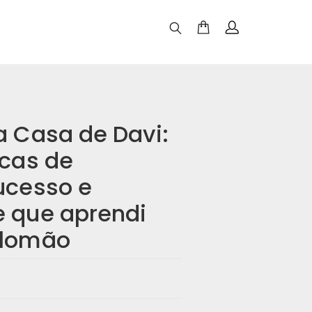
a Casa de Davi:
icas de
ucesso e
e que aprendi
alomão