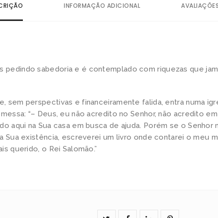
a
CRIÇÃO
INFORMAÇÃO ADICIONAL
AVALIAÇÕES
C
a
s
a
d
 pedindo sabedoria e é contemplado com riquezas que jam
e
D
 sem perspectivas e financeiramente falida, entra numa igre
a
omessa: “– Deus, eu não acredito no Senhor, não acredito em
v
ndo aqui na Sua casa em busca de ajuda. Porém se o Senhor m
i
a Sua existência, escreverei um livro onde contarei o meu mi
is querido, o Rei Salomão.”
:
l
i
ç
õ