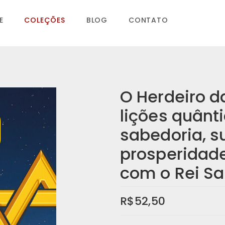
E
COLEÇÕES
BLOG
CONTATO
O Herdeiro d
lições quânt
sabedoria, s
prosperidad
com o Rei S
R$
52,50