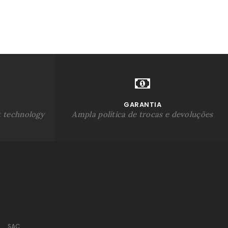
GARANTIA
t technology
Ampla política de trocas e devoluções
SAC