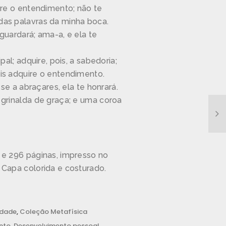
ire o entendimento; não te
as palavras da minha boca.
guardará; ama-a, e ela te
pal; adquire, pois, a sabedoria;
is adquire o entendimento.
 se a abraçares, ela te honrará.
 grinalda de graça; e uma coroa
 e 296 páginas, impresso no
 Capa colorida e costurado.
idade
,
Coleção Metafísica
nto
,
Desenvolvimento pessoal
,