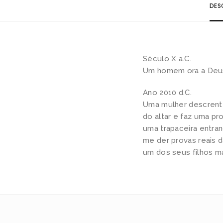
DES
Século X a.C.
Um homem ora a Deus
Ano 2010 d.C.
Uma mulher descrente,
do altar e faz uma pr
uma trapaceira entra
me der provas reais d
um dos seus filhos ma