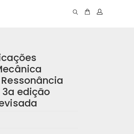
icações
Mecânica
a Ressonância
 3a edição
revisada