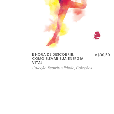
AKHENATON
$
30,50
R$
34,00
Coleção Espiritualidade
,
Coleção Metafísica
,
Coleções