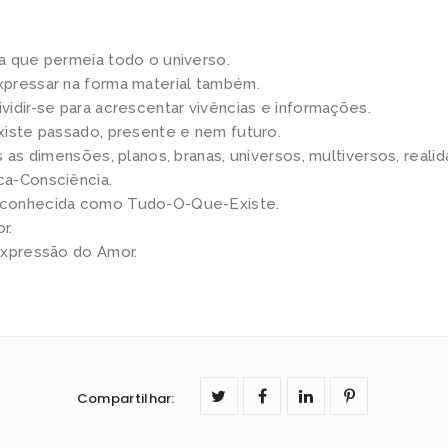
ç
õ
a que permeia todo o universo.
e
pressar na forma material também.
idir-se para acrescentar vivências e informações.
s
xiste passado, presente e nem futuro.
P
s as dimensões, planos, branas, universos, multiversos, reali
r
a-Consciência.
á
conhecida como Tudo-O-Que-Existe.
t
r.
i
expressão do Amor.
c
a
s
d
a
Compartilhar
:
M
e