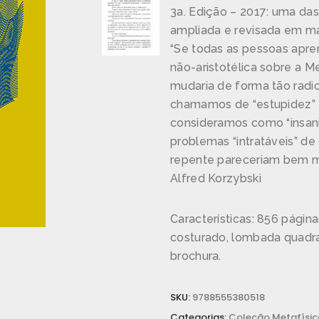
3a. Edição – 2017: uma das
ampliada e revisada em ma
“Se todas as pessoas apr
não-aristotélica sobre a 
mudaria de forma tão radic
chamamos de “estupidez” 
consideramos como “insan
problemas “intratáveis” de 
repente pareceriam bem m
Alfred Korzybski
Características: 856 página
costurado, lombada quadra
brochura.
SKU:
9788555380518
Categorias:
Coleção Metafísic