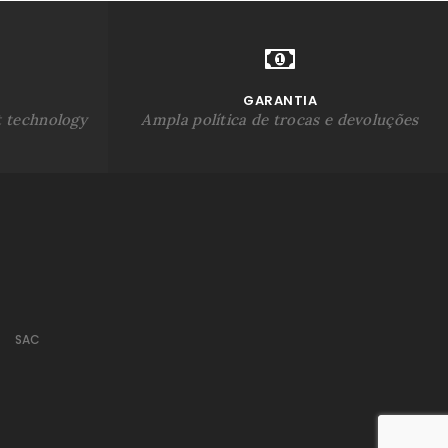
GARANTIA
t technology
Ampla política de trocas e devoluções
SAC