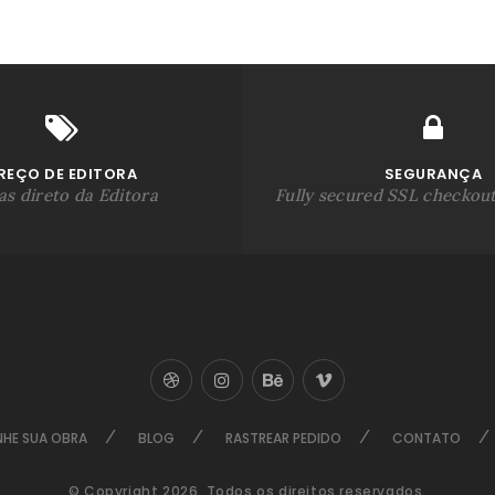
REÇO DE EDITORA
SEGURANÇA
s direto da Editora
Fully secured SSL checkou
NHE SUA OBRA
BLOG
RASTREAR PEDIDO
CONTATO
© Copyright 2026. Todos os direitos reservados.