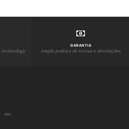
GARANTIA
t technology
Ampla política de trocas e devoluções
SAC