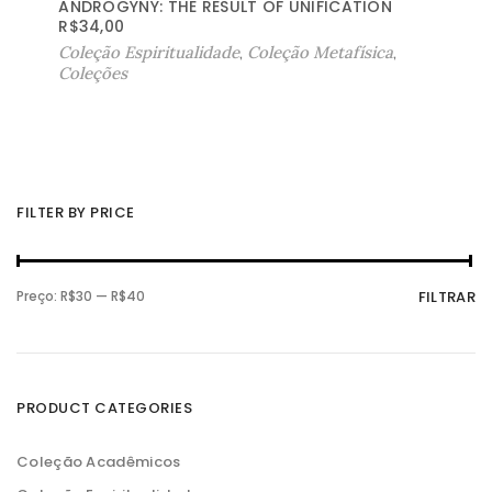
ANDROGYNY: THE RESULT OF UNIFICATION
R$
34,00
Coleção Espiritualidade
,
Coleção Metafísica
,
Coleções
FILTER BY PRICE
P
P
Preço:
R$30
—
R$40
FILTRAR
r
r
e
e
ç
ç
o
o
m
m
í
á
n
x
PRODUCT CATEGORIES
i
i
m
m
o
o
Coleção Acadêmicos