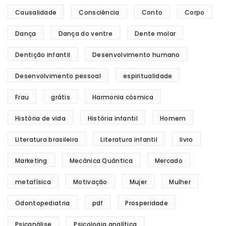
Causalidade
Consciência
Conto
Corpo
Dança
Dança do ventre
Dente molar
Dentição infantil
Desenvolvimento humano
Desenvolvimento pessoal
espiritualidade
Frau
grátis
Harmonia cósmica
História de vida
História infantil
Homem
Literatura brasileira
Literatura infantil
livro
Marketing
Mecânica Quântica
Mercado
metafísica
Motivação
Mujer
Mulher
Odontopediatria
pdf
Prosperidade
Psicanálise
Psicologia analítica