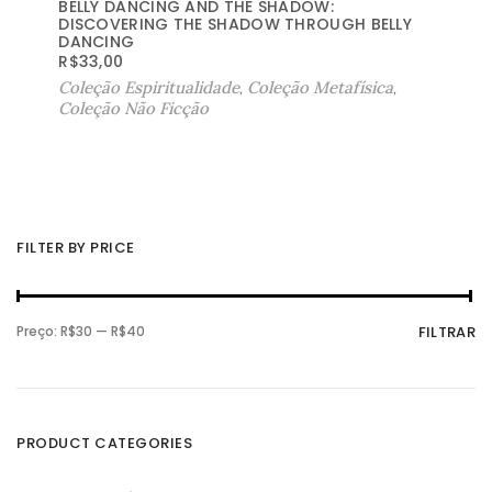
BELLY DANCING AND THE SHADOW:
DISCOVERING THE SHADOW THROUGH BELLY
DANCING
R$
33,00
Coleção Espiritualidade
,
Coleção Metafísica
,
Coleção Não Ficção
FILTER BY PRICE
P
P
Preço:
R$30
—
R$40
FILTRAR
r
r
e
e
ç
ç
o
o
m
m
í
á
n
x
PRODUCT CATEGORIES
i
i
m
m
o
o