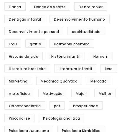
Dança
Dança do ventre
Dente molar
Dentição infantil
Desenvolvimento humano
Desenvolvimento pessoal
espiritualidade
Frau
grátis
Harmonia cósmica
História de vida
História infantil
Homem
Literatura brasileira
Literatura infantil
livro
Marketing
Mecânica Quântica
Mercado
metafísica
Motivação
Mujer
Mulher
Odontopediatria
pdf
Prosperidade
Psicanálise
Psicologia analítica
Psicologia Junguiana
Psicologia Simbólica