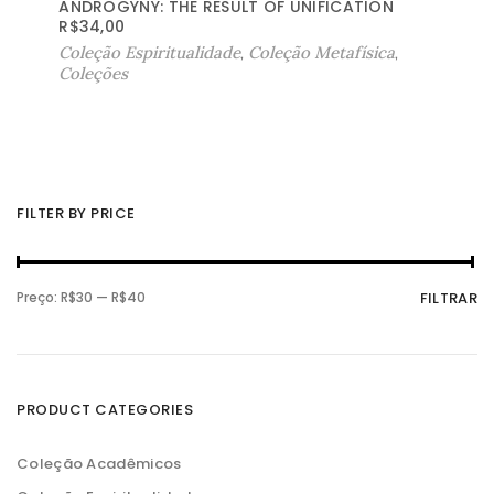
ANDROGYNY: THE RESULT OF UNIFICATION
R$
34,00
Coleção Espiritualidade
,
Coleção Metafísica
,
Coleções
FILTER BY PRICE
P
P
Preço:
R$30
—
R$40
FILTRAR
r
r
e
e
ç
ç
o
o
m
m
í
á
n
x
PRODUCT CATEGORIES
i
i
m
m
o
o
Coleção Acadêmicos