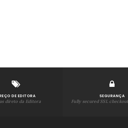
REÇO DE EDITORA
SEGURANÇA
s direto da Editora
Fully secured SSL checkou