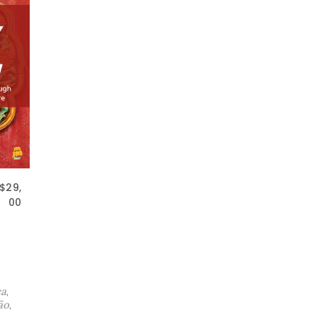
$
29,
00
ca
,
ão
,