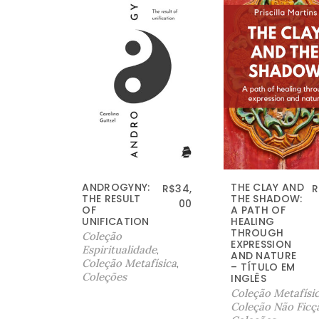
ANDROGYNY:
THE CLAY AND
R$
34,
R
THE RESULT
THE SHADOW:
00
OF
A PATH OF
UNIFICATION
HEALING
THROUGH
Coleção
EXPRESSION
Espiritualidade
,
AND NATURE
Coleção Metafísica
,
– TÍTULO EM
Coleções
INGLÊS
Coleção Metafísi
Coleção Não Ficç