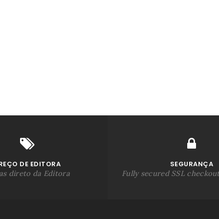
REÇO DE EDITORA
SEGURANÇA
s direto da Editora
Fully secured SSL checkou