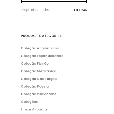
P
P
Preço:
R$30
—
R$60
FILTRAR
r
r
e
e
ç
ç
o
o
m
m
í
á
n
x
PRODUCT CATEGORIES
i
i
m
m
o
o
Coleção Acadêmicos
Coleção Espiritualidade
Coleção Ficção
Coleção Metafísica
Coleção Não Ficção
Coleção Poesia
Coleção Psicanálise
Coleções
Linear A-barca