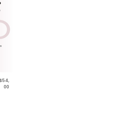
$
54,
00