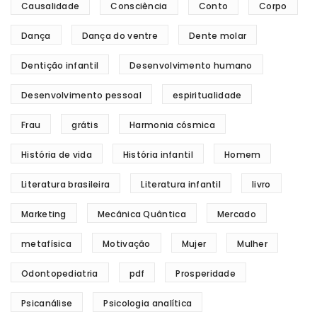
Causalidade
Consciência
Conto
Corpo
Dança
Dança do ventre
Dente molar
Dentição infantil
Desenvolvimento humano
Desenvolvimento pessoal
espiritualidade
Frau
grátis
Harmonia cósmica
História de vida
História infantil
Homem
Literatura brasileira
Literatura infantil
livro
Marketing
Mecânica Quântica
Mercado
metafísica
Motivação
Mujer
Mulher
Odontopediatria
pdf
Prosperidade
Psicanálise
Psicologia analítica