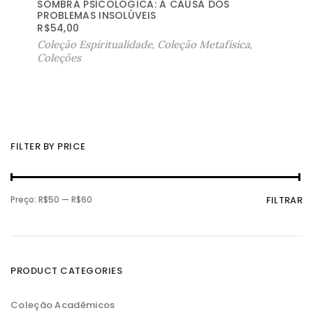
SOMBRA PSICOLÓGICA: A CAUSA DOS
PROBLEMAS INSOLÚVEIS
R$
54,00
Coleção Espiritualidade
,
Coleção Metafísica
,
Coleções
FILTER BY PRICE
P
P
Preço:
R$50
—
R$60
FILTRAR
r
r
e
e
ç
ç
o
o
m
m
í
á
n
x
PRODUCT CATEGORIES
i
i
m
m
o
o
Coleção Acadêmicos