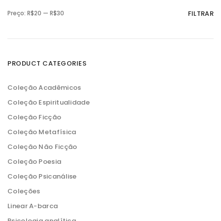
P
P
Preço:
R$20
—
R$30
FILTRAR
r
r
e
e
ç
ç
o
o
m
m
í
á
n
x
PRODUCT CATEGORIES
i
i
m
m
o
o
Coleção Acadêmicos
Coleção Espiritualidade
Coleção Ficção
Coleção Metafísica
Coleção Não Ficção
Coleção Poesia
Coleção Psicanálise
Coleções
Linear A-barca
Psicologia analítica