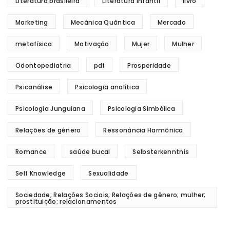
Literatura brasileira
Literatura infantil
livro
Marketing
Mecânica Quântica
Mercado
metafísica
Motivação
Mujer
Mulher
Odontopediatria
pdf
Prosperidade
Psicanálise
Psicologia analítica
Psicologia Junguiana
Psicologia Simbólica
Relações de gênero
Ressonância Harmônica
Romance
saúde bucal
Selbsterkenntnis
Self Knowledge
Sexualidade
Sociedade; Relações Sociais; Relações de gênero; mulher;
prostituição; relacionamentos