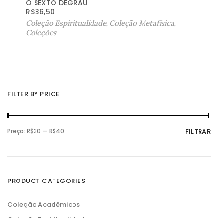
O SEXTO DEGRAU
R$
36,50
Coleção Espiritualidade
,
Coleção Metafísica
,
Coleções
FILTER BY PRICE
P
P
Preço:
R$30
—
R$40
FILTRAR
r
r
e
e
ç
ç
o
o
m
m
í
á
n
x
PRODUCT CATEGORIES
i
i
m
m
o
o
Coleção Acadêmicos