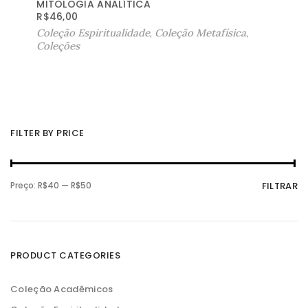
MITOLOGIA ANALÍTICA
R$
46,00
Coleção Espiritualidade
,
Coleção Metafísica
,
Coleções
FILTER BY PRICE
P
P
Preço:
R$40
—
R$50
FILTRAR
r
r
e
e
ç
ç
o
o
m
m
í
á
n
x
PRODUCT CATEGORIES
i
i
m
m
o
o
Coleção Acadêmicos