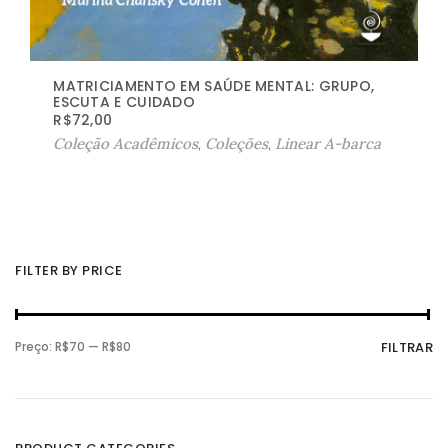
MATRICIAMENTO EM SAÚDE MENTAL: GRUPO,
ESCUTA E CUIDADO
R$
72,00
Coleção Acadêmicos
,
Coleções
,
Linear A-barca
FILTER BY PRICE
P
P
Preço:
R$70
—
R$80
FILTRAR
r
r
e
e
ç
ç
o
o
m
m
í
á
n
x