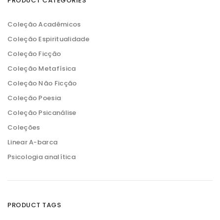
PRODUCT CATEGORIES
i
i
m
m
o
o
Coleção Acadêmicos
Coleção Espiritualidade
Coleção Ficção
Coleção Metafísica
Coleção Não Ficção
Coleção Poesia
Coleção Psicanálise
Coleções
Linear A-barca
Psicologia analítica
PRODUCT TAGS