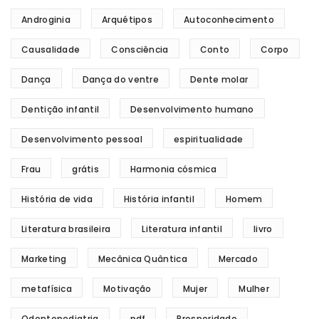
Androginia
Arquétipos
Autoconhecimento
Causalidade
Consciência
Conto
Corpo
Dança
Dança do ventre
Dente molar
Dentição infantil
Desenvolvimento humano
Desenvolvimento pessoal
espiritualidade
Frau
grátis
Harmonia cósmica
História de vida
História infantil
Homem
Literatura brasileira
Literatura infantil
livro
Marketing
Mecânica Quântica
Mercado
metafísica
Motivação
Mujer
Mulher
Odontopediatria
pdf
Prosperidade