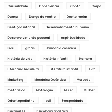
Causalidade
Consciência
Conto
Corpo
Dança
Dança do ventre
Dente molar
Dentição infantil
Desenvolvimento humano
Desenvolvimento pessoal
espiritualidade
Frau
grátis
Harmonia cósmica
História de vida
História infantil
Homem
Literatura brasileira
Literatura infantil
livro
Marketing
Mecânica Quântica
Mercado
metafísica
Motivação
Mujer
Mulher
Odontopediatria
pdf
Prosperidade
Psicanálise
Psicologia analítica