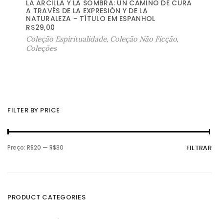
LA ARCILLA Y LA SOMBRA: UN CAMINO DE CURA
A TRAVÉS DE LA EXPRESIÓN Y DE LA
NATURALEZA – TÍTULO EM ESPANHOL
R$
29,00
Coleção Espiritualidade
,
Coleção Não Ficção
,
Coleções
FILTER BY PRICE
P
P
Preço:
R$20
—
R$30
FILTRAR
r
r
e
e
ç
ç
o
o
m
m
í
á
n
x
PRODUCT CATEGORIES
i
i
m
m
o
o