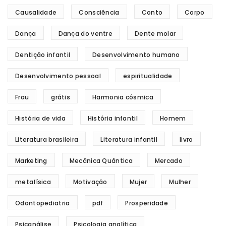
Causalidade
Consciência
Conto
Corpo
Dança
Dança do ventre
Dente molar
Dentição infantil
Desenvolvimento humano
Desenvolvimento pessoal
espiritualidade
Frau
grátis
Harmonia cósmica
História de vida
História infantil
Homem
Literatura brasileira
Literatura infantil
livro
Marketing
Mecânica Quântica
Mercado
metafísica
Motivação
Mujer
Mulher
Odontopediatria
pdf
Prosperidade
Psicanálise
Psicologia analítica