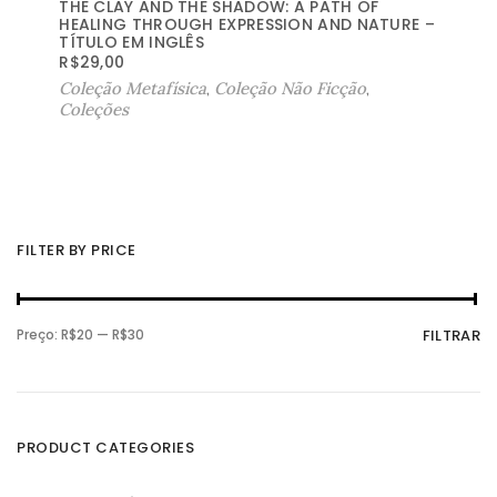
THE CLAY AND THE SHADOW: A PATH OF
HEALING THROUGH EXPRESSION AND NATURE –
TÍTULO EM INGLÊS
R$
29,00
Coleção Metafísica
,
Coleção Não Ficção
,
Coleções
FILTER BY PRICE
P
P
Preço:
R$20
—
R$30
FILTRAR
r
r
e
e
ç
ç
o
o
m
m
í
á
n
x
PRODUCT CATEGORIES
i
i
m
m
o
o