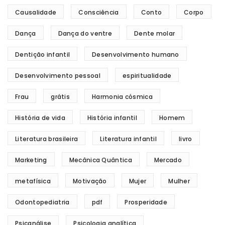
Causalidade
Consciência
Conto
Corpo
Dança
Dança do ventre
Dente molar
Dentição infantil
Desenvolvimento humano
Desenvolvimento pessoal
espiritualidade
Frau
grátis
Harmonia cósmica
História de vida
História infantil
Homem
Literatura brasileira
Literatura infantil
livro
Marketing
Mecânica Quântica
Mercado
metafísica
Motivação
Mujer
Mulher
Odontopediatria
pdf
Prosperidade
Psicanálise
Psicologia analítica