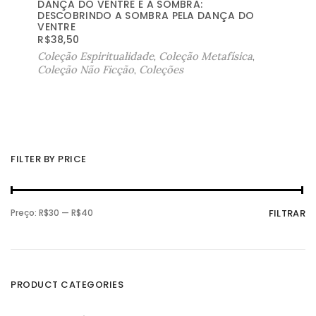
DANÇA DO VENTRE E A SOMBRA:
DESCOBRINDO A SOMBRA PELA DANÇA DO
VENTRE
R$
38,50
Coleção Espiritualidade
,
Coleção Metafísica
,
Coleção Não Ficção
,
Coleções
FILTER BY PRICE
P
P
Preço:
R$30
—
R$40
FILTRAR
r
r
e
e
ç
ç
o
o
m
m
í
á
n
x
PRODUCT CATEGORIES
i
i
m
m
o
o