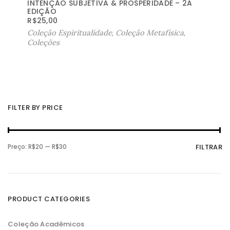
INTENÇÃO SUBJETIVA & PROSPERIDADE – 2A
EDIÇÃO
R$
25,00
Coleção Espiritualidade
,
Coleção Metafísica
,
Coleções
FILTER BY PRICE
P
P
Preço:
R$20
—
R$30
FILTRAR
r
r
e
e
ç
ç
o
o
m
m
í
á
n
x
PRODUCT CATEGORIES
i
i
m
m
o
o
Coleção Acadêmicos