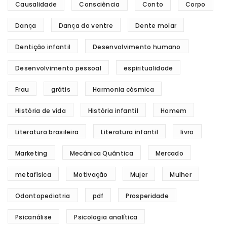
Causalidade
Consciência
Conto
Corpo
Dança
Dança do ventre
Dente molar
Dentição infantil
Desenvolvimento humano
Desenvolvimento pessoal
espiritualidade
Frau
grátis
Harmonia cósmica
História de vida
História infantil
Homem
Literatura brasileira
Literatura infantil
livro
Marketing
Mecânica Quântica
Mercado
metafísica
Motivação
Mujer
Mulher
Odontopediatria
pdf
Prosperidade
Psicanálise
Psicologia analítica