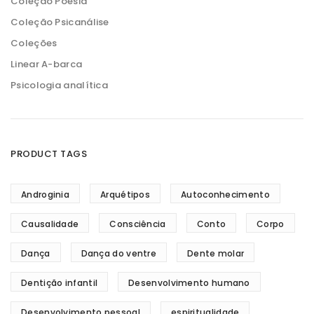
Coleção Poesia
Coleção Psicanálise
Coleções
Linear A-barca
Psicologia analítica
PRODUCT TAGS
Androginia
Arquétipos
Autoconhecimento
Causalidade
Consciência
Conto
Corpo
Dança
Dança do ventre
Dente molar
Dentição infantil
Desenvolvimento humano
Desenvolvimento pessoal
espiritualidade