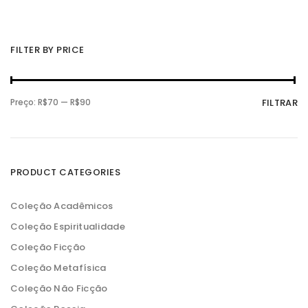
FILTER BY PRICE
P
P
Preço:
R$70
—
R$90
FILTRAR
r
r
e
e
ç
ç
o
o
m
m
í
á
n
x
PRODUCT CATEGORIES
i
i
m
m
o
o
Coleção Acadêmicos
Coleção Espiritualidade
Coleção Ficção
Coleção Metafísica
Coleção Não Ficção