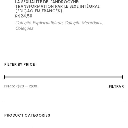
LA SEXUALITÉ DE L’ANDROGYNE:
TRANSFORMATION PAR LE SEXE INTÉGRAL
(EDIÇÃO EM FRANCÊS)
R$
24,50
Coleção Espiritualidade
,
Coleção Metafísica
,
Coleções
FILTER BY PRICE
P
P
Preço:
R$20
—
R$30
FILTRAR
r
r
e
e
ç
ç
o
o
m
m
í
á
n
x
PRODUCT CATEGORIES
i
i
m
m
o
o