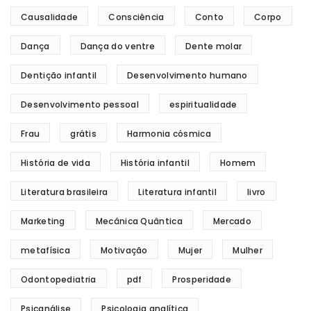
Causalidade
Consciência
Conto
Corpo
Dança
Dança do ventre
Dente molar
Dentição infantil
Desenvolvimento humano
Desenvolvimento pessoal
espiritualidade
Frau
grátis
Harmonia cósmica
História de vida
História infantil
Homem
Literatura brasileira
Literatura infantil
livro
Marketing
Mecânica Quântica
Mercado
metafísica
Motivação
Mujer
Mulher
Odontopediatria
pdf
Prosperidade
Psicanálise
Psicologia analítica