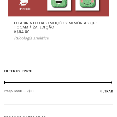
O LABIRINTO DAS EMOÇÕES: MEMÓRIAS QUE
TOCAM / 2A. EDIÇÃO
R$
94,00
Psicologia analítica
FILTER BY PRICE
P
P
Preço:
R$90
—
R$100
FILTRAR
r
r
e
e
ç
ç
o
o
m
m
í
á
n
x