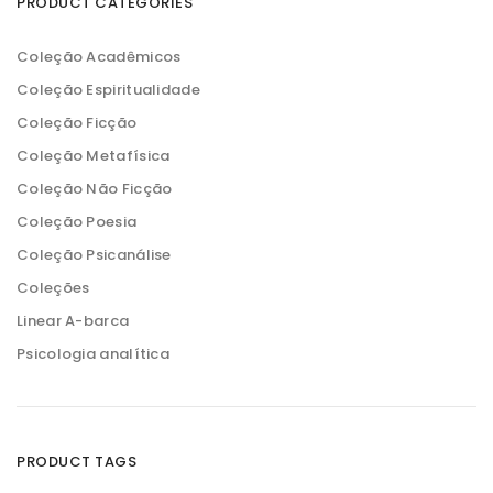
PRODUCT CATEGORIES
i
i
m
m
o
o
Coleção Acadêmicos
Coleção Espiritualidade
Coleção Ficção
Coleção Metafísica
Coleção Não Ficção
Coleção Poesia
Coleção Psicanálise
Coleções
Linear A-barca
Psicologia analítica
PRODUCT TAGS