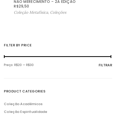
NÃO MERECIMENTO – 2A EDIÇÃO
R$
29,50
Coleção Metafísica
,
Coleções
FILTER BY PRICE
P
P
Preço:
R$20
—
R$30
FILTRAR
r
r
e
e
ç
ç
o
o
m
m
í
á
n
x
PRODUCT CATEGORIES
i
i
m
m
o
o
Coleção Acadêmicos
Coleção Espiritualidade