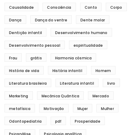
Causalidade
Consciência
Conto
Corpo
Dança
Dança do ventre
Dente molar
Dentição infantil
Desenvolvimento humano
Desenvolvimento pessoal
espiritualidade
Frau
grátis
Harmonia cósmica
História de vida
História infantil
Homem
Literatura brasileira
Literatura infantil
livro
Marketing
Mecânica Quântica
Mercado
metafísica
Motivação
Mujer
Mulher
Odontopediatria
pdf
Prosperidade
Psicanálise
Psicologia analítica