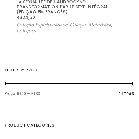
LA SEXUALITÉ DE L’ANDROGYNE:
TRANSFORMATION PAR LE SEXE INTÉGRAL
(EDIÇÃO EM FRANCÊS)
R$
24,50
Coleção Espiritualidade
,
Coleção Metafísica
,
Coleções
FILTER BY PRICE
P
P
Preço:
R$20
—
R$30
FILTRAR
r
r
e
e
ç
ç
o
o
m
m
í
á
n
x
PRODUCT CATEGORIES
i
i
m
m
o
o